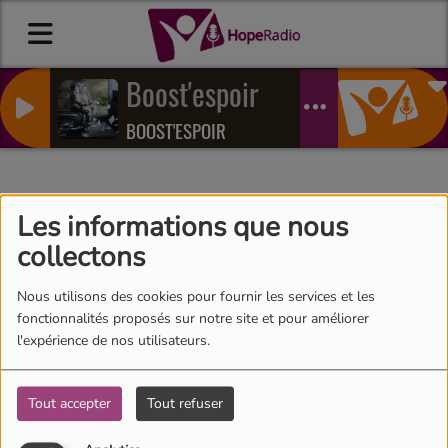
Boost'espoir
BOOST'ESPOIR
Se connecter
Les informations que nous
collectons
Nous utilisons des cookies pour fournir les services et les
fonctionnalités proposés sur notre site et pour améliorer
Créer un compte
l'expérience de nos utilisateurs.
Email
Tout accepter
Tout refuser
(L’email est obligatoire )
Mot de passe