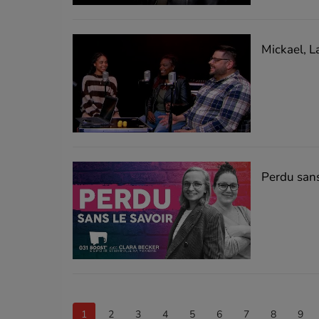
Mickael, L
Perdu sans
1
2
3
4
5
6
7
8
9