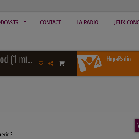
ODCASTS
CONTACT
LA RADIO
JEUX CON
Nobody like our god (1 mic 1 take)
HopeRadio
érir ?