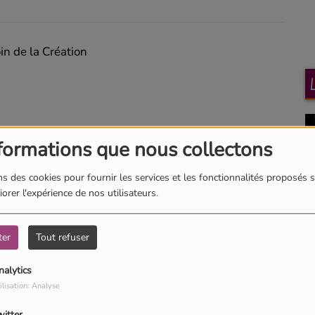
in de la Création
formations que nous collectons
outils
s des cookies pour fournir les services et les fonctionnalités proposés s
orer l'expérience de nos utilisateurs.
19
ter
Tout refuser
nalytics
ilisation: Analyse
t aussi guérir