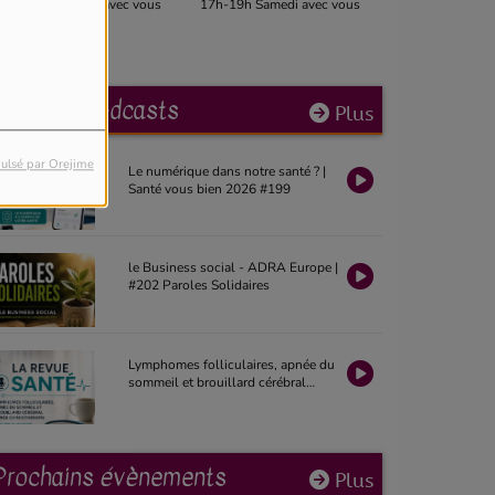
h-19h Dimanche avec vous
17h-19h Samedi avec vous
12h-14h Mid
Derniers podcasts
Plus
ulsé par Orejime
Le numérique dans notre santé ? |
Santé vous bien 2026 #199
le Business social - ADRA Europe |
#202 Paroles Solidaires
Lymphomes folliculaires, apnée du
sommeil et brouillard cérébral
après chimiothérapie | La Revue
Santé 2026 #19
Prochains évènements
Plus