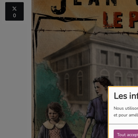
0
Les in
Nous utilison
et pour améli
Tout accep