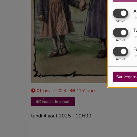
A
Ut
Activé
T
Ut
Activé
F
Ut
Activé
Sauvegard
01 janvier 2024 -
1151 vues
Écouter le podcast
lundi 4 aout 2025 - 10H00