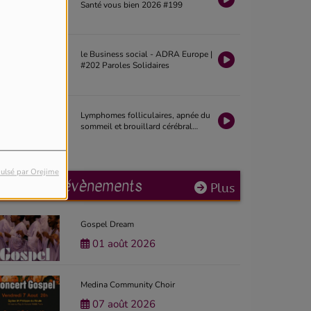
Santé vous bien 2026 #199
le Business social - ADRA Europe |
#202 Paroles Solidaires
Lymphomes folliculaires, apnée du
sommeil et brouillard cérébral
après chimiothérapie | La Revue
Santé 2026 #19
ulsé par Orejime
Prochains évènements
Plus
Gospel Dream
01 août 2026
Medina Community Choir
07 août 2026