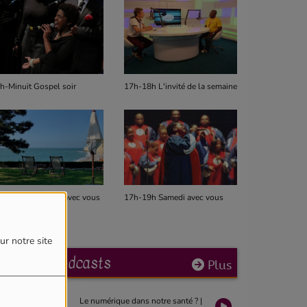
h-Minuit Gospel soir
17h-18h L'invité de la semaine
14h-17h Gos
h-19h Dimanche avec vous
17h-19h Samedi avec vous
12h-14h Mid
ur notre site
Derniers podcasts
Plus
Le numérique dans notre santé ? |