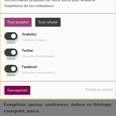
fonctionnalités proposés sur notre site et pour améliorer
l'expérience de nos utilisateurs.
Tout accepter
Tout refuser
Analytics
Utilisation: Analyse
Activé
Twitter
Utilisation: Fonctionnalité
Activé
Facebook
Utilisation: Fonctionnalité
Activé
08 février 2022 -
2499 vues
Propulsé par Orejime
Sauvegarder
Écouter le podcast
Télécharger le podcast
Evangéliste, pasteur, conférencier, docteur en théologie,
enseignant, auteur.