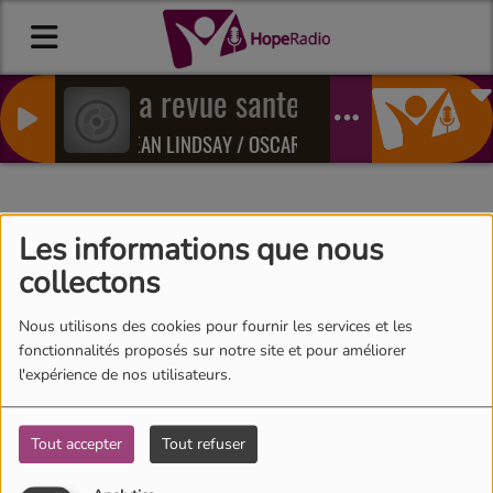
La revue sante
JEAN LINDSAY / OSCAR MIHANI
2' avec Dieu chaque jour
Les informations que nous
collectons
Nous utilisons des cookies pour fournir les services et les
fonctionnalités proposés sur notre site et pour améliorer
l'expérience de nos utilisateurs.
Tout accepter
Tout refuser