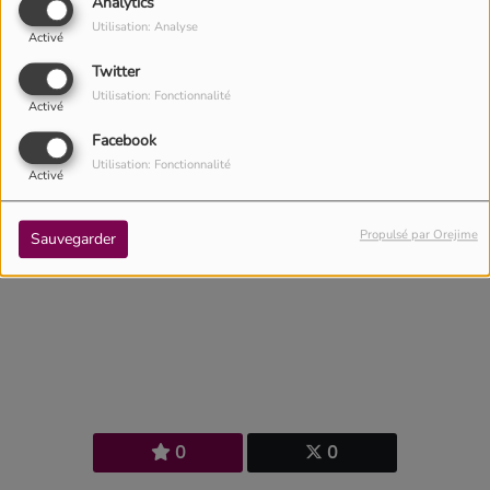
Analytics
Utilisation: Analyse
Activé
Twitter
Utilisation: Fonctionnalité
Activé
Facebook
Utilisation: Fonctionnalité
Activé
01 avril 2021 -
7824 vues
Propulsé par Orejime
Sauvegarder
Leah Bicep interprète "Jesus tu es ma vie et ma joie"
0
0