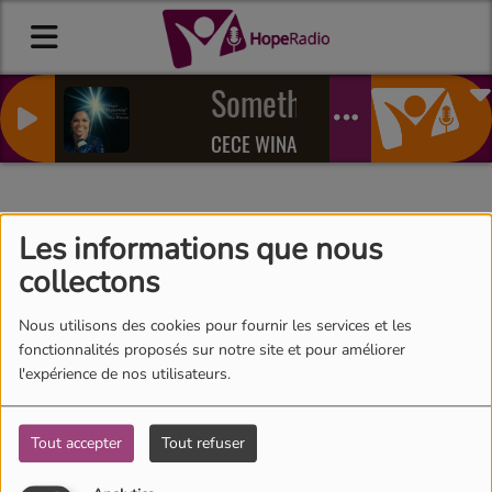
Something is happening
CECE WINANS
"Jesus tu es ma vie et ma
Les informations que nous
collectons
joie " par New Gospel
Family
Nous utilisons des cookies pour fournir les services et les
fonctionnalités proposés sur notre site et pour améliorer
l'expérience de nos utilisateurs.
Tout accepter
Tout refuser