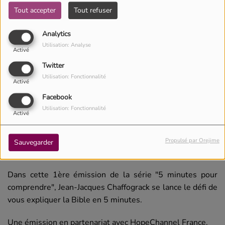
Tout accepter
Tout refuser
Analytics
Utilisation: Analyse
Activé
Twitter
Utilisation: Fonctionnalité
Activé
Facebook
Utilisation: Fonctionnalité
Activé
17 septembre 2020 -
3780 vues
Propulsé par Orejime
Sauvegarder
Écouter le podcast
Télécharger le podcast
Dans cette 1ère émission de la série "5 minutes pour
comprendre", Jean-Jacques Chaffograck se lance le défi de
vous expliquer la Bible en 5 minutes.
Une émission en partenariat avec HopeChannel France.