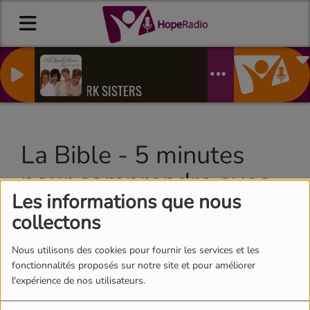
Livin
THE CLARK SISTERS
La Bible - 5 minutes
pour comprendre avec
Les informations que nous
Jean-Jacques
collectons
Chaffograck #1
Nous utilisons des cookies pour fournir les services et les
fonctionnalités proposés sur notre site et pour améliorer
l'expérience de nos utilisateurs.